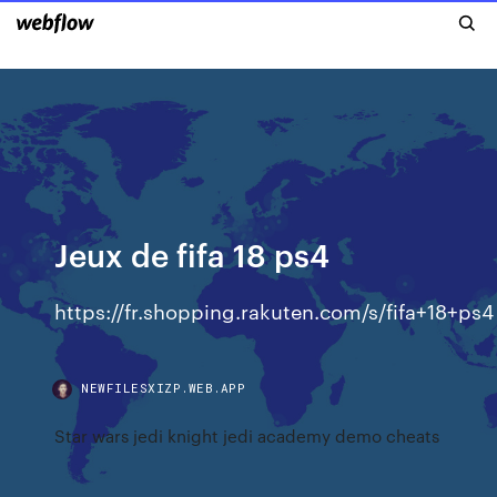
Jeux de fifa 18 ps4
https://fr.shopping.rakuten.com/s/fifa+18+ps4
NEWFILESXIZP.WEB.APP
Star wars jedi knight jedi academy demo cheats