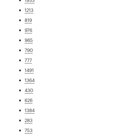
1213
819
976
965
790
777
1491
1364
430
626
1384
283
753