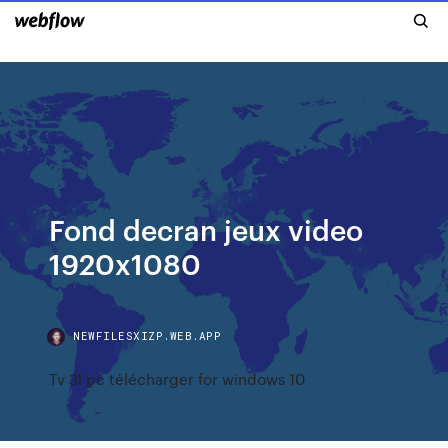
Fond decran jeux video
1920x1080
NEWFILESXIZP.WEB.APP
Tv 3l pc télécharger for windows 10