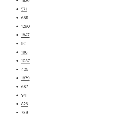
1926
571
689
1290
1847
92
186
1087
405
1879
687
941
826
789