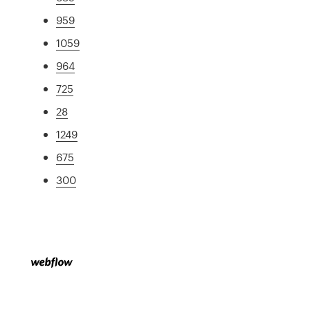
959
1059
964
725
28
1249
675
300