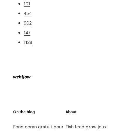
101
454
902
147
1128
On the blog
About
Fond ecran gratuit pour
Fish feed grow jeux