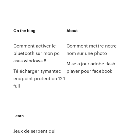
On the blog
About
Comment activer le
Comment mettre notre
bluetooth sur mon pc
nom sur une photo
asus windows 8
Mise a jour adobe flash
Télécharger symantec
player pour facebook
endpoint protection 12.1
full
Learn
Jeux de serpent qui